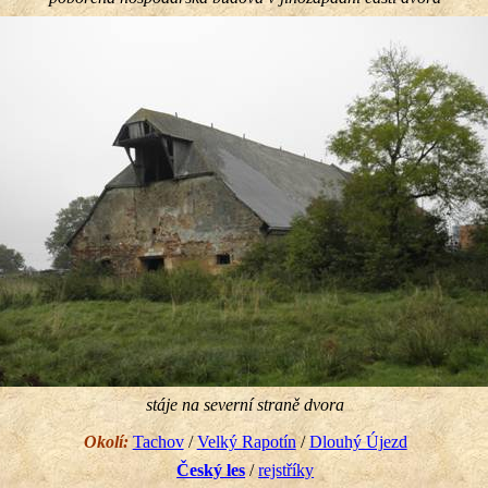
stáje na severní straně dvora
Okolí:
Tachov
/
Velký Rapotín
/
Dlouhý Újezd
Český les
/
rejstříky