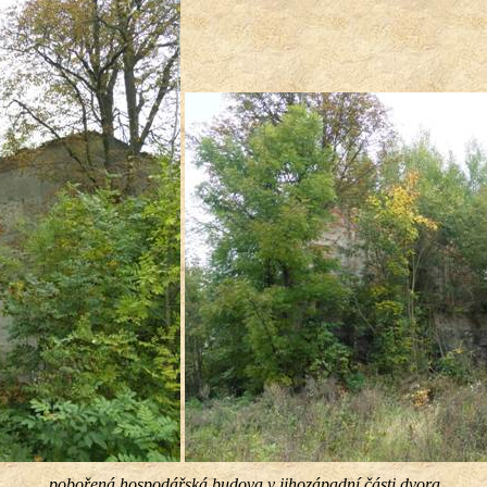
pobořená hospodářská budova v jihozápadní části dvora