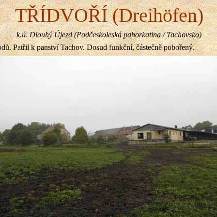
TŘÍDVOŘÍ (Dreihöfen)
k.ú. Dlouhý Újezd (Podčeskoleská pahorkatina / Tachovsko)
ů. Patřil k panství Tachov. Dosud funkční, částečně pobořený.