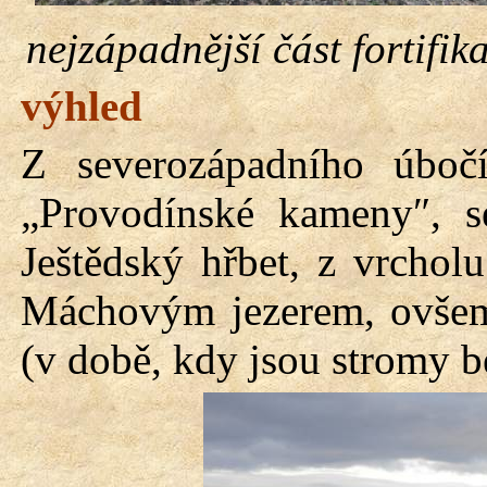
nejzápadnější část fortifik
výhled
Z severozápadního úboč
„Provodínské kameny″, s
Ještědský hřbet, z vrcho
Máchovým jezerem, ovšem
(v době, kdy jsou stromy bez