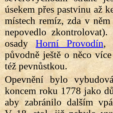
úsekem přes pastvinu až ke
místech remíz, zda v něm 
nepovedlo zkontrolovat).
osady
Horní Provodín
, 
původně ještě o něco více
též pevnůstkou.
Opevnění bylo vybudová
koncem roku 1778 jako dů
aby zabránilo dalším vp