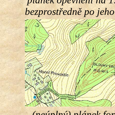
bezprostředně po jeho
(neúplný) plánek fo