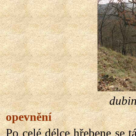
dubin
opevnění
Po celé délce hřebene se tá