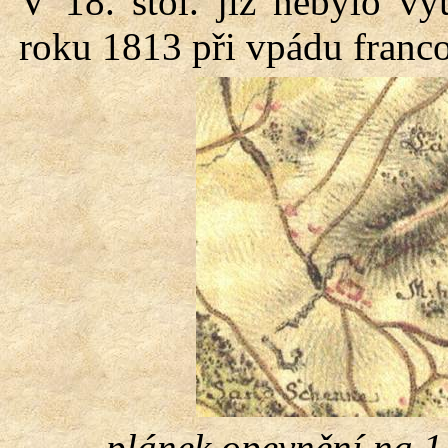
V 18. stol. již nebylo v
roku 1813 při vpádu franc
plánek opevnění na 1