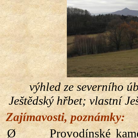
výhled ze severního ú
Ještědský hřbet; vlastní J
Zajímavosti, poznámky:
Ø
Provodínské kame