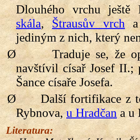
Dlouhého vrchu ještě
skála
,
Štrausův vrch
a 
jediným z nich, který nen
Ø
Traduje se, že o
navštívil císař Josef II.
Šance císaře Josefa.
Ø
Další fortifikace z
Rybnova,
u Hradčan
a u 
Literatura: