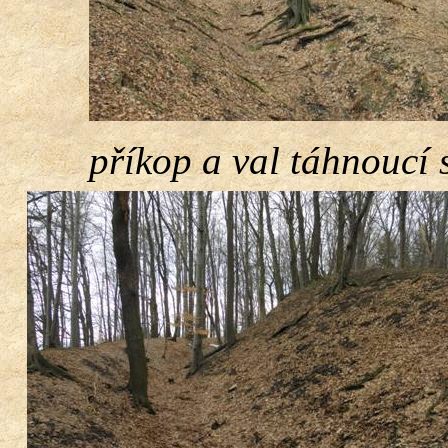
příkop a val táhnoucí 