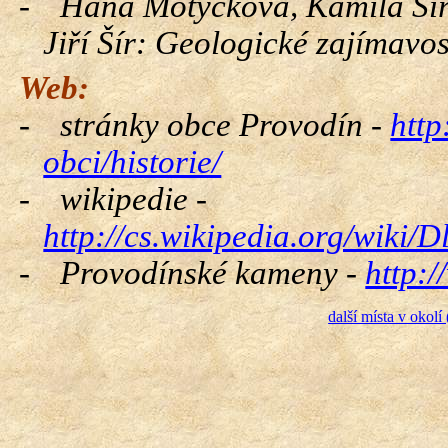
-
Hana Motyčková, Kamila Šír
Jiří Šír: Geologické zajímavo
Web:
-
stránky obce Provodín -
http
obci/historie/
-
wikipedie -
http://cs.wikipedia.org/wiki
-
Provodínské kameny -
http:
další místa v okolí