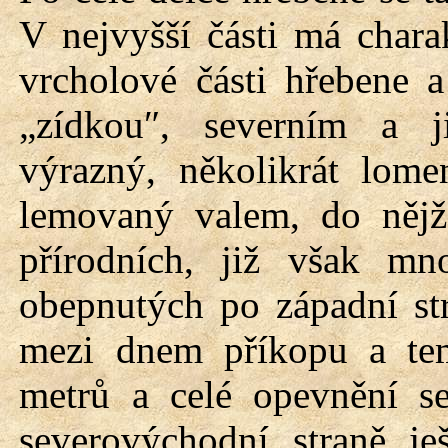
V nejvyšší části má chara
vrcholové části hřebene a
„zídkou″, severním a 
výrazný, několikrát lome
lemovaný valem, do nějž 
přírodních, již však mn
obepnutých po západní st
mezi dnem příkopu a te
metrů a celé opevnění s
severovýchodní straně je