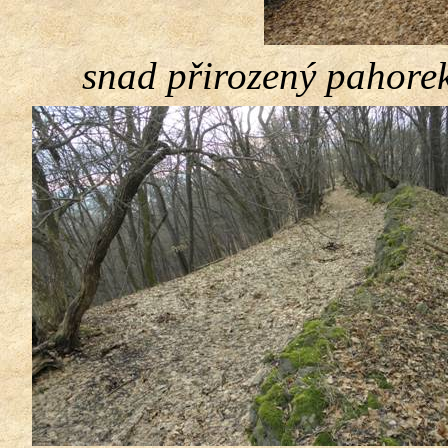
snad přirozený pahore