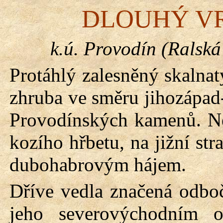
DLOUHÝ VRC
k.ú. Provodín (Ralská
Protáhlý zalesněný skalna
zhruba ve směru jihozápad-
Provodínských kamenů. Nej
kozího hřbetu, na jižní st
dubohabrovým hájem.
Dříve vedla značená odbo
jeho severovýchodním o