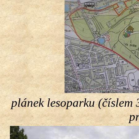
plánek lesoparku (číslem 
p