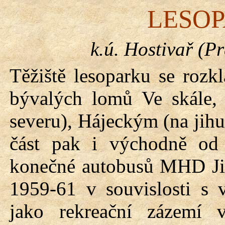
LESOP
k.ú. Hostivař (P
Těžiště lesoparku se rozk
bývalých lomů Ve skále,
severu), Hájeckým (na jih
část pak i východně od
konečné autobusů MHD Již
1959-61 v souvislosti s 
jako rekreační zázemí 