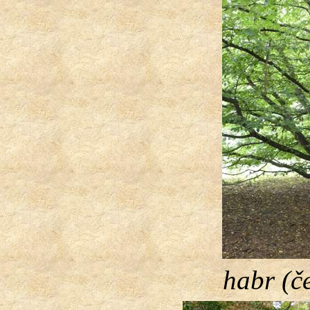
habr (č