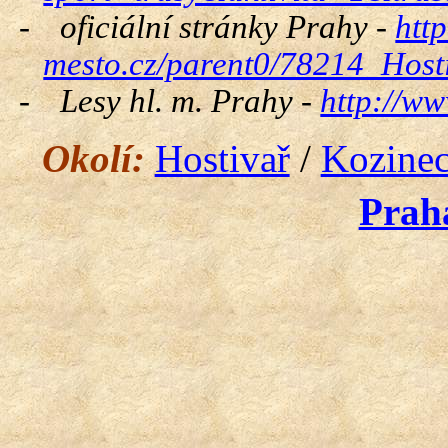
-
oficiální stránky Prahy -
htt
mesto.cz/parent0/78214_Host
-
Lesy hl. m. Prahy -
http://w
Okolí:
Hostivař
/
Kozine
Prah