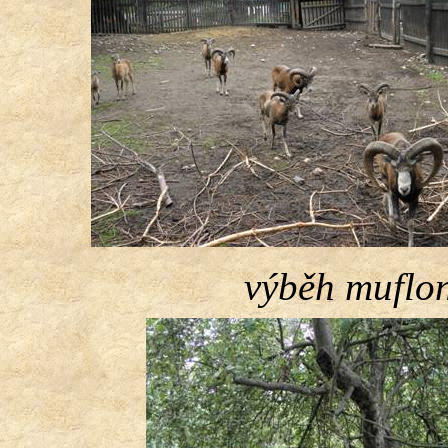
výběh muflo