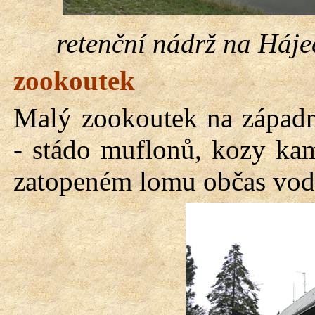
retenční nádrž na Háj
zookoutek
Malý zookoutek na západn
- stádo muflonů, kozy kam
zatopeném lomu občas vodn