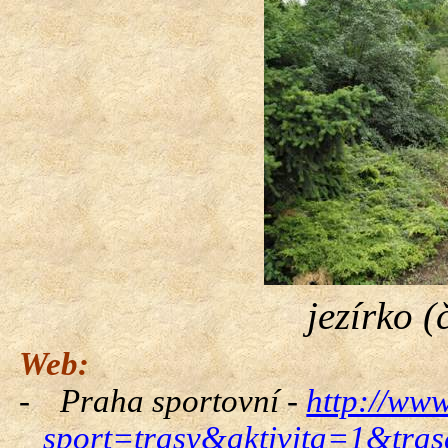
jezírko 
Web:
-
Praha sportovní -
http://www
sport=trasy&aktivita=1&tra