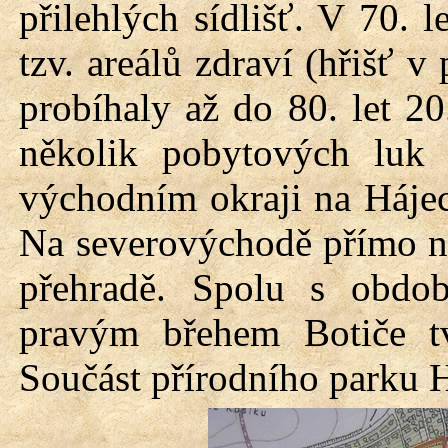
přilehlých sídlišť. V 70. 
tzv. areálů zdraví (hřišť 
probíhaly až do 80. let 20.
několik pobytových luk 
východním okraji na Háje
Na severovýchodě přímo na
přehradě. Spolu s obdo
pravým břehem Botiče tvo
Součást přírodního parku H