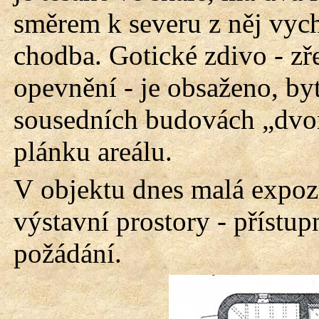
směrem k severu z něj vyc
chodba. Gotické zdivo - z
opevnění - je obsaženo, by
sousedních budovách „dvorc
plánku areálu.
V objektu dnes malá expozi
výstavní prostory - přístup
požádání.