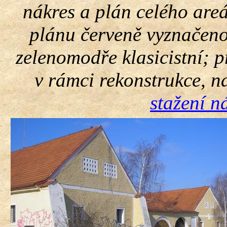
nákres a plán celého areá
plánu červeně vyznačeno
zelenomodře klasicistní; př
v rámci rekonstrukce, n
stažení n