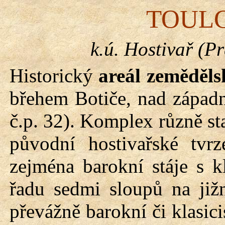
TOUL
k.ú. Hostivař (P
Historický
areál zeměděl
břehem Botiče, nad západ
č.p. 32). Komplex různě st
původní hostivařské tvrz
zejména barokní stáje s k
řadu sedmi sloupů na jižn
převážně barokní či klasic