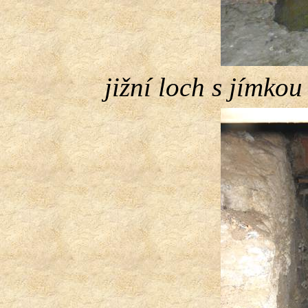
jižní loch s jímko