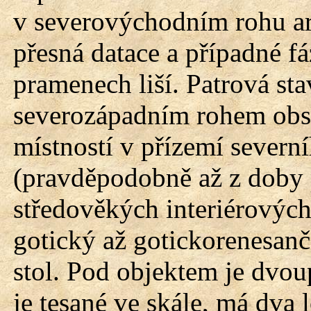
v severovýchodním rohu are
přesná datace a případné f
pramenech liší. Patrová st
severozápadním rohem obs
místností v přízemí severn
(pravděpodobně až z doby 
středověkých interiérových
gotický až gotickorenesanč
stol. Pod objektem je dvou
je tesané ve skále, má dva