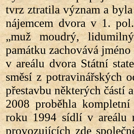
tvrz ztratila význam a byl
nájemcem dvora v 1. pol. 
„muž moudrý, lidumilný
památku zachovává jméno d
v areálu dvora Státní st
směsí z potravinářských 
přestavbu některých částí a
2008 proběhla kompletní 
roku 1994 sídlí v areálu 
provozujících zde společ