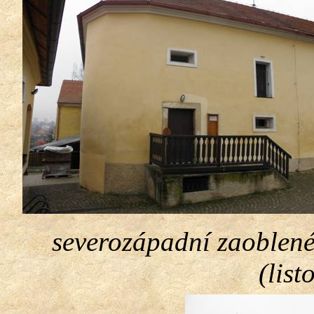
severozápadní zaoblené 
(lis