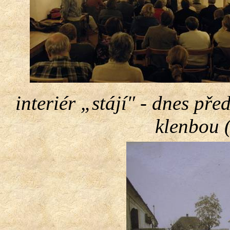
interiér „stájí″ - dnes pře
klenbou 