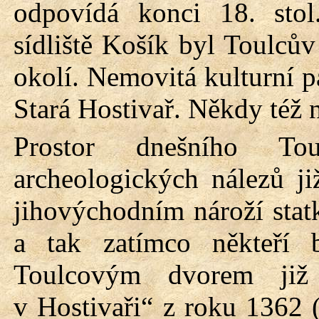
odpovídá konci 18. sto
sídliště Košík byl Toulc
okolí. Nemovitá kulturní 
Stará Hostivař. Někdy též 
Prostor dnešního To
archeologických nálezů ji
jihovýchodním nároží statk
a tak zatímco někteří b
Toulcovým dvorem již
v Hostivaři“ z roku 1362 