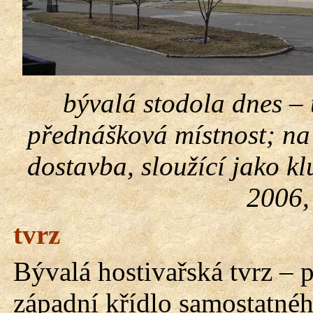
bývalá stodola dnes –
přednášková místnost; n
dostavba, sloužící jako k
2006,
tvrz
Bývalá hostivařská tvrz – p
západní křídlo samostatné