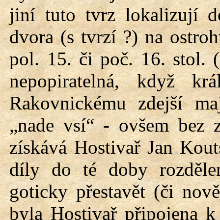
jiní tuto tvrz lokalizují
dvora (s tvrzí ?) na ostro
pol. 15. či poč. 16. stol. 
nepopiratelná, když krá
Rakovnickému zdejší maj
„nade vsí“ - ovšem bez z
získává Hostivař Jan Kout
díly do té doby rozděle
goticky přestavět (či nov
byla Hostivař připojena k