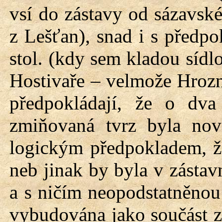
vsí do zástavy od sázavské
z Lešťan), snad i s předp
stol. (kdy sem kladou sídl
Hostivaře – velmože Hrozna
předpokládají, že o dva
zmiňovaná tvrz byla nov
logickým předpokladem, že
neb jinak by byla v zásta
a s ničím neopodstatněnou
vybudována jako součást z