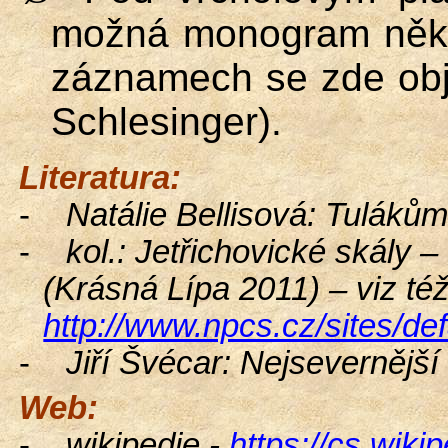
možná monogram někte
záznamech se zde obj
Schlesinger
).
Literatura:
-
Natálie
Bellisová
: Tuláků
-
kol.: Jetřichovické skály
(Krásná Lípa 2011) – viz té
http://www.npcs.cz/sites/d
-
Jiří
Švécar
: Nejsevernější
Web:
-
wikipedie -
https://cs.wik