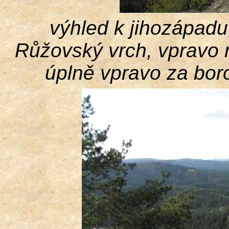
výhled k jihozápadu,
Růžovský
vrch, vpravo 
úplně vpravo za bor