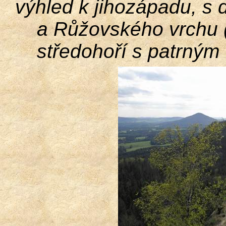
výhled k jihozápadu, s 
a
Růžovského
vrchu 
středohoří s patrným