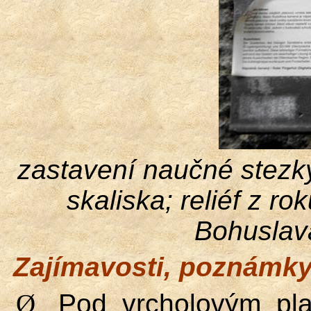
zastavení naučné stezky
skaliska; reliéf z r
Bohuslava
Zajímavosti, poznámky
Ø
Pod vrcholovým pla