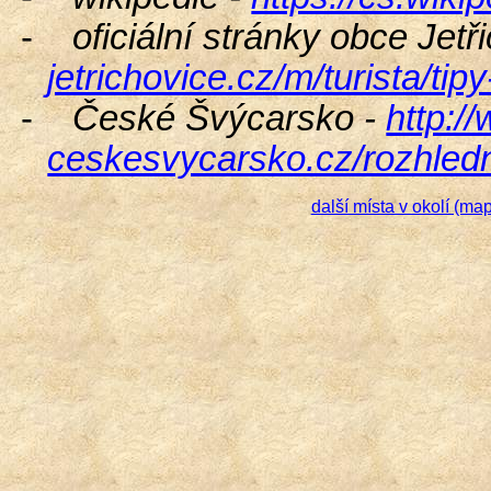
-
oficiální stránky obce Jetř
jetrichovice.cz/m/turista/tip
-
České Švýcarsko -
http:/
ceskesvycarsko.cz/rozhledn
další místa v okolí (ma