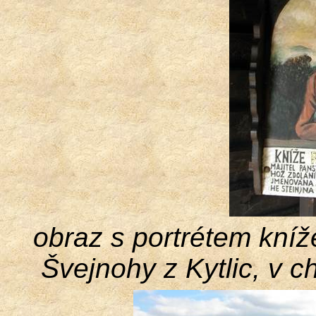
obraz s portrétem kníž
Švejnohy z Kytlic, v c