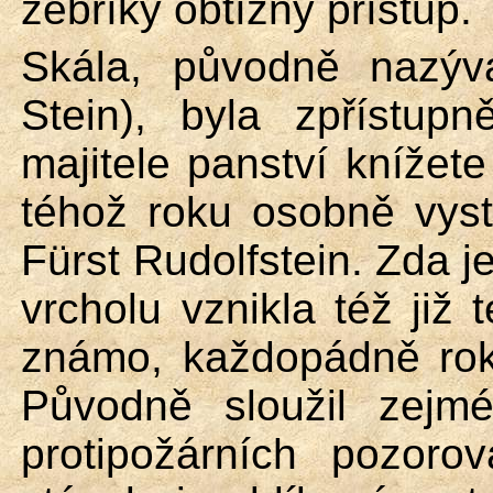
žebříky obtížný přístup.
Skála, původně nazý
Stein), byla zpřístu
majitele panství knížet
téhož roku osobně vyst
Fürst
Rudolfstein
. Zda 
vrcholu vznikla též již
známo, každopádně rok
Původně sloužil zejm
protipožárních pozoro