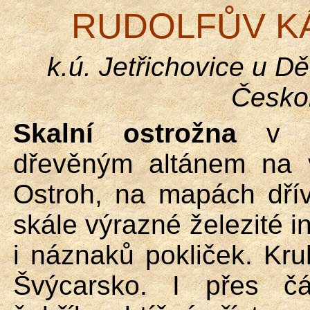
RUDOLFŮV K
k.ú
.
Jetřichovice u Dě
Česko
Skalní ostrožna
v Je
dřevěným altánem na 
Ostroh, na mapách dřív
skále výrazné železité i
i náznaků pokliček. Kr
Švýcarsko. I přes čá