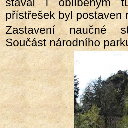
stával i oblíbeným t
přístřešek byl postaven 
Zastavení naučné st
Součást národního park