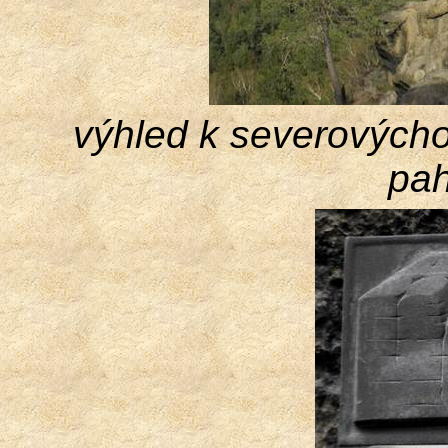
výhled k severových
pah