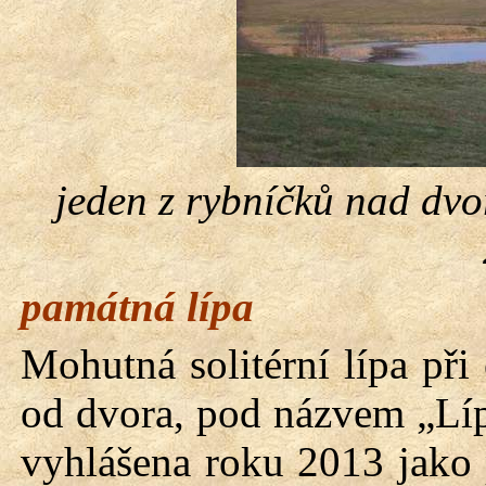
jeden z rybníčků nad dv
památná lípa
Mohutná solitérní lípa př
od dvora, pod názvem „Lípa
vyhlášena roku 2013 jako