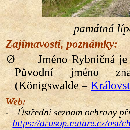
památná líp
Zajímavosti, poznámky:
Ø
Jméno
Rybničná
je 
Původní jméno z
(
Königswalde
=
Královst
Web:
-
Ústřední seznam ochrany pří
https://drusop.nature.cz/ost/