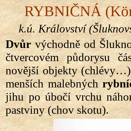
RYBNIČNÁ (
Kö
k.
ú
. Království (Šlukno
Dvůr
východně od Šluknov
čtvercovém půdorysu čás
novější objekty (chlévy…
menších malebných
rybní
jihu po úbočí vrchu náh
pastviny (chov skotu).