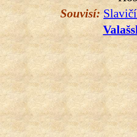
Souvisí:
Slavič
Valašs