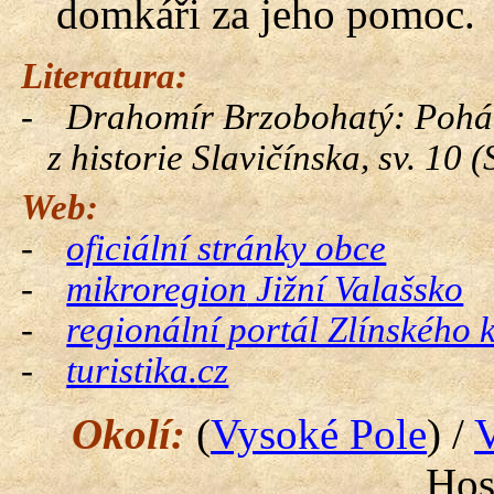
domkáři za jeho pomoc.
Literatura:
-
Drahomír Brzobohatý: Pohád
z historie
Slavičínska
, sv. 10 (
Web:
-
oficiální stránky obce
-
mikroregion
Jižní Valašsko
-
regionální portál Zlínského 
-
turistika.
cz
Okolí:
(
Vysoké Pole
) /
Hos