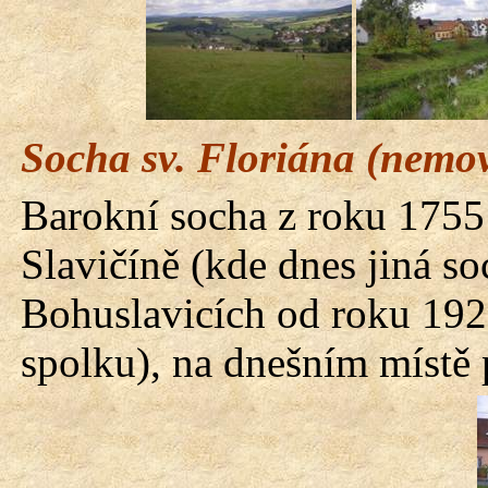
Socha sv. Floriána (nemov
Barokní
socha
z roku 1755
Slavičíně
(kde dnes jiná so
Bohuslavicích od roku 192
spolku), na dnešním místě 