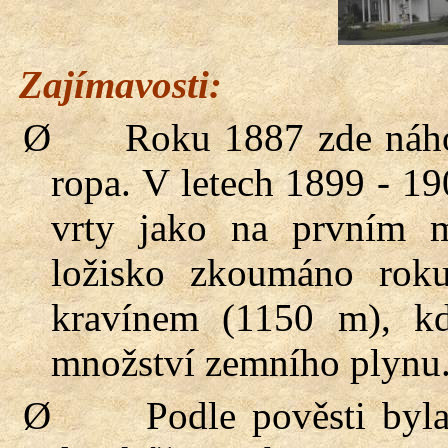
Zajímavosti:
Ø
Roku 1887 zde náho
ropa. V letech 1899 - 1
vrty jako na prvním 
ložisko zkoumáno roku
kravínem (1150 m), kd
množství zemního plynu
Ø
Podle pověsti byl