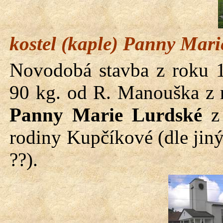
kostel (kaple) Panny Mari
Novodobá stavba z roku 1
90 kg. od R.
Manouška
z 
Panny Marie Lurdské
z 
rodiny Kupčíkové (dle jin
??).