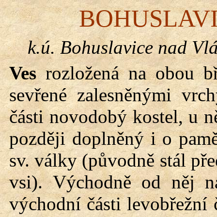
BOHUSLAVI
k.
ú
. Bohuslavice nad
Vlá
Ves
rozložená na obou b
sevřené zalesněnými vrch
části novodobý kostel, u n
později doplněný i o pamě
sv. války (původně stál př
vsi). Východně od něj na
východní části levobřežní