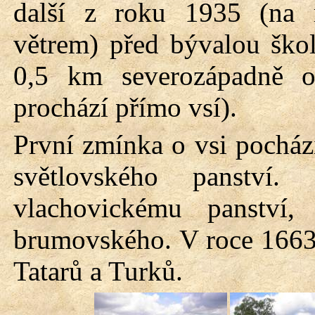
další z roku 1935 (na 
větrem) před bývalou šk
0,5 km severozápadně 
prochází přímo vsí).
První zmínka o vsi pocház
světlovského
panství. 
vlachovickému
panství,
brumovského
. V roce 166
Tatarů a Turků.