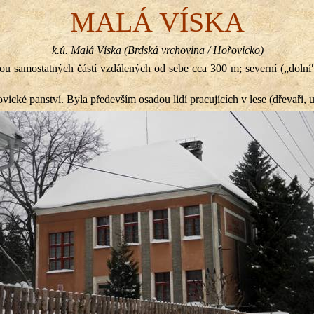
MALÁ VÍSKA
k.ú. Malá Víska (Brdská vrchovina / Hořovicko)
vou samostatných částí vzdálených od sebe cca
300 m
; severní („dolní
cké panství. Byla především osadou lidí pracujících v lese (dřevaři, uh