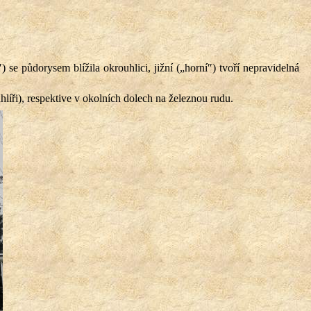
″) se půdorysem blížila okrouhlici, jižní („horní″) tvoří nepravidelná
líři), respektive v okolních dolech na železnou rudu.