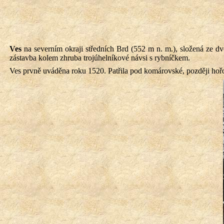
Ves
na severním okraji středních Brd (
552 m
n. m.), složená ze d
zástavba kolem zhruba trojúhelníkové návsi s rybníčkem.
Ves prvně uváděna roku 1520. Patřila pod komárovské, později hořovi