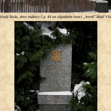
ývalá škola, dnes radnice č.p. 44 na západním konci „horní″ Malé Vís