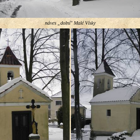
náves „dolní″ Malé Vísky