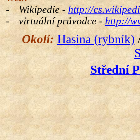
-
Wikipedie -
http://cs.wikipe
-
virtuální průvodce -
http://w
Okolí:
Hasina (rybník)
S
Střední P