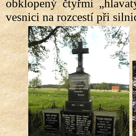
obklopený čtyřmi „hlavat
vesnici na rozcestí při siln