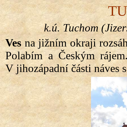
T
k.ú. Tuchom (Jize
Ves
na jižním okraji rozsáh
Polabím a Českým rájem. 
V jihozápadní části náves s