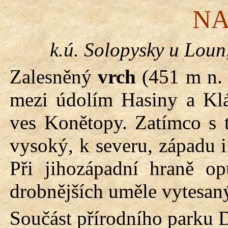
NA
k.
ú
.
Solopysky
u Loun
Zalesněný
vrch
(451 m n. 
mezi údolím
Hasiny
a Klá
ves
Konětopy
. Zatímco s 
vysoký, k severu, západu i
Při jihozápadní hraně 
drobnějších uměle vytesaný
Součást přírodního parku 