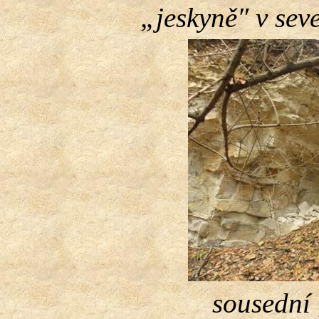
„jeskyně″ v sev
sousední