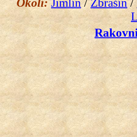
Okolí:
Jimlín
/
Zbrašín
/
L
Rakovn