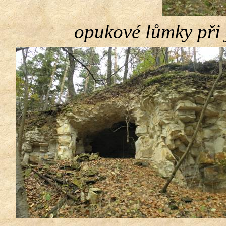
opukové
lůmky
při